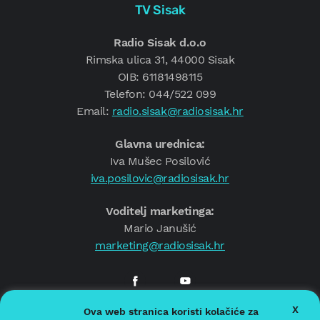
TV Sisak
Radio Sisak d.o.o
Rimska ulica 31, 44000 Sisak
OIB: 61181498115
Telefon: 044/522 099
Email:
radio.sisak@radiosisak.hr
Glavna urednica:
Iva Mušec Posilović
iva.posilovic@radiosisak.hr
Voditelj marketinga:
Mario Janušić
marketing@radiosisak.hr
X
Ova web stranica koristi kolačiće za
© 2026.
Radio Sisak