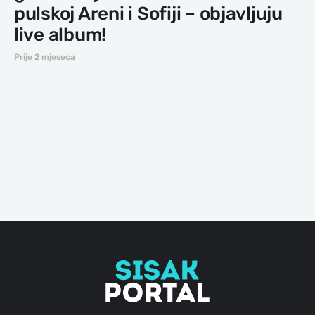
pulskoj Areni i Sofiji – objavljuju
live album!
Prije 2 mjeseca