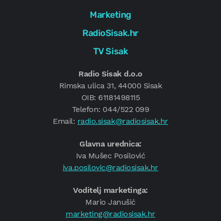
Marketing
RadioSisak.hr
TV Sisak
Radio Sisak d.o.o
Rimska ulica 31, 44000 Sisak
OIB: 61181498115
Telefon: 044/522 099
Email:
radio.sisak@radiosisak.hr
Glavna urednica:
Iva Mušec Posilović
iva.posilovic@radiosisak.hr
Voditelj marketinga:
Mario Janušić
marketing@radiosisak.hr