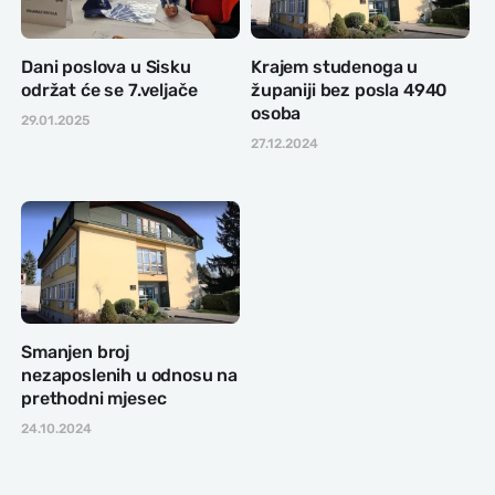
Dani poslova u Sisku
Krajem studenoga u
održat će se 7.veljače
županiji bez posla 4940
osoba
29.01.2025
27.12.2024
Smanjen broj
nezaposlenih u odnosu na
prethodni mjesec
24.10.2024