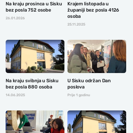
Na kraju prosinca u Sisku
Krajem listopada u
bez posla 752 osobe
županiji bez posla 4126
osoba
26.01.2026
25.11.2025
Na kraju svibnja u Sisku
U Sisku održan Dan
bez posla 880 osoba
poslova
14.06.2025
Prije 1 godinu