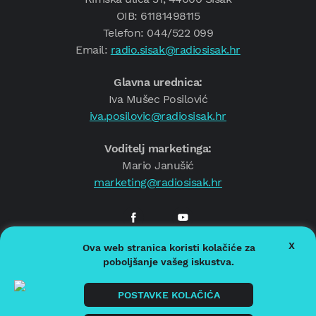
OIB: 61181498115
Telefon: 044/522 099
Email:
radio.sisak@radiosisak.hr
Glavna urednica:
Iva Mušec Posilović
iva.posilovic@radiosisak.hr
Voditelj marketinga:
Mario Janušić
marketing@radiosisak.hr
X
Ova web stranica koristi kolačiće za
© 2026.
Radio Sisak
poboljšanje vašeg iskustva.
Politika privatnosti
Politika kolačića
POSTAVKE KOLAČIĆA
Impressum