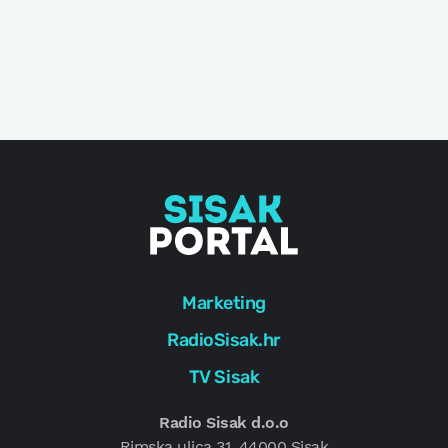
Marketing
RadioSisak.hr
TV Sisak
Radio Sisak d.o.o
Rimska ulica 31, 44000 Sisak